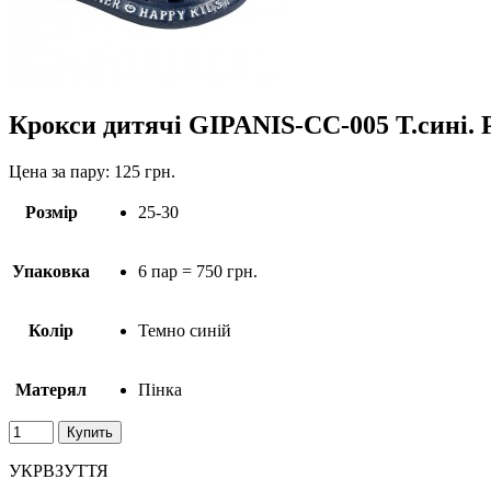
Крокси дитячі GIPANIS-CC-005 Т.сині. Р
Цена за пару:
125 грн.
Розмір
25-30
Упаковка
6 пар = 750 грн.
Колір
Темно синій
Матерял
Пінка
УКРВЗУТТЯ